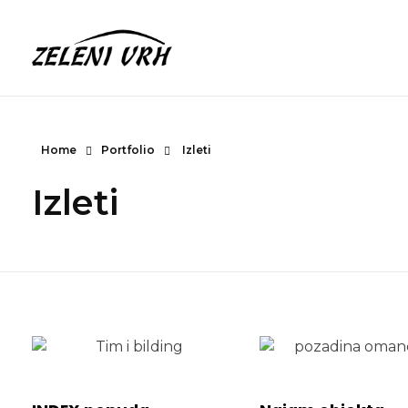
Omanovac
Planinarski dom
Home
Portfolio
Izleti
Izleti